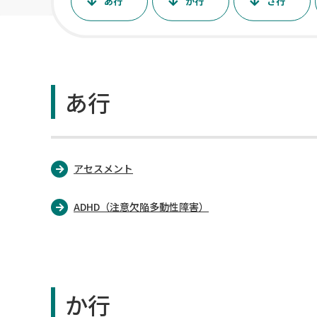
あ行
か行
さ行
あ行
アセスメント
ADHD（注意欠陥多動性障害）
か行