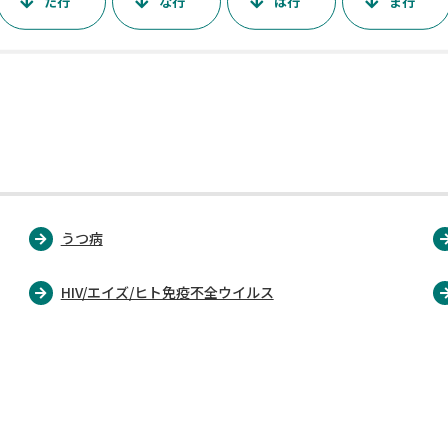
た行
な行
は行
ま行
うつ病
HIV/エイズ/ヒト免疫不全ウイルス