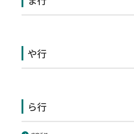
ま行
や行
ら行