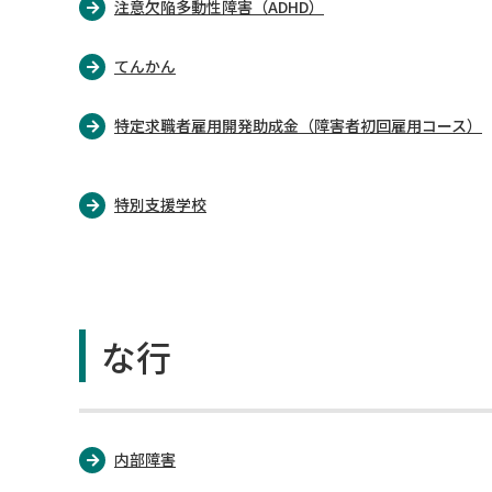
注意欠陥多動性障害（ADHD）
てんかん
特定求職者雇用開発助成金（障害者初回雇用コース）
特別支援学校
な行
内部障害