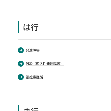
は行
発達障害
PDD（広汎性発達障害）
福祉事務所