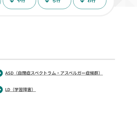
や行
ら行
わ行
ASD（自閉症スペクトラム・アスペルガー症候群）
LD（学習障害）