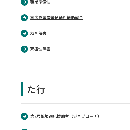
職業準備性
重度障害者等通勤対策助成金
精神障害
双極性障害
た行
第2号職場適応援助者（ジョブコーチ）