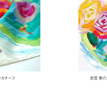
ンカチーフ
衣笠 泰介