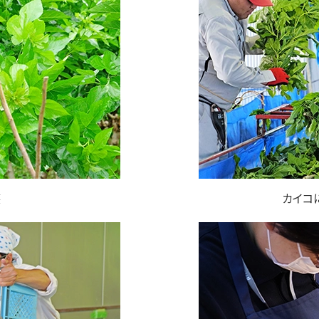
穫
カイコ