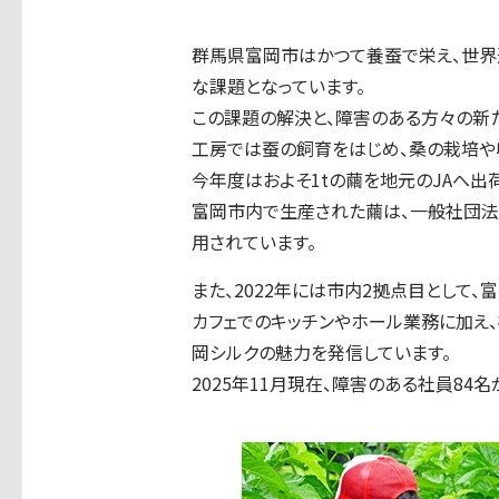
群馬県富岡市はかつて養蚕で栄え、世界
な課題となっています。
この課題の解決と、障害のある方々の新た
工房では蚕の飼育をはじめ、桑の栽培や
今年度はおよそ1tの繭を地元のJAへ出
富岡市内で生産された繭は、一般社団法
用されています。
また、2022年には市内2拠点目として、富岡
カフェでのキッチンやホール業務に加え
岡シルクの魅力を発信しています。
2025年11月現在、障害のある社員84