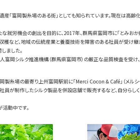
遺産「富岡製糸場のある街」としても知られています。現在は高齢
な就労機会の創出を目的に、2017年、群馬県富岡市に「とみおか
収穫など、地域の伝統産業と養蚕技術を障害のある社員が受け継
荷しました。
人富岡シルク推進機構（群馬県富岡市）の厳正な品質検査を受け
製糸場の最寄り上州富岡駅前に「Merci Cocon & Café」（メル
、社員が制作したシルク製品を併設店舗で販売するなど、自分らし
名が活動中です。