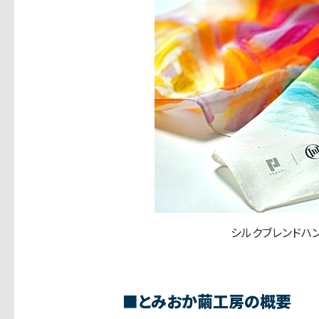
シルクブレンドハ
■
とみおか繭工房の概要