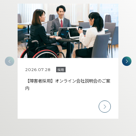
Prev
2026.07.28
採用
202
【障害者採用】オンライン会社説明会のご案
【最
内
職場
見へ