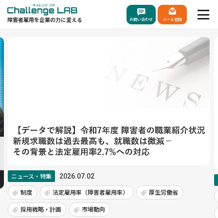
障害者雇用を企業の力に変える
お問い合わせ
メール登録
特集
2026.07.02
ニュース・特集
法定雇用率（障害者雇用率）
厚生労働省
法律
・計画
市場動向
厚生労働省