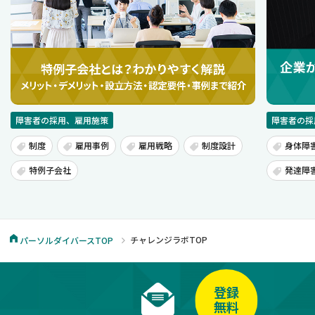
障害者の採用、雇用施策
障害者の採用
制度
雇用事例
雇用戦略
制度設計
身体障害
特例子会社
発達障害
チャレンジラボTOP
パーソルダイバースTOP
登録
無料