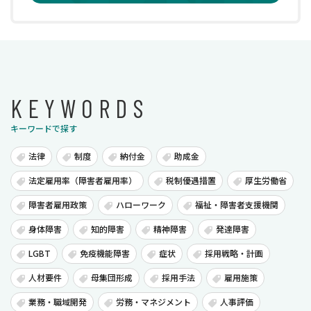
KEYWORDS
キーワードで探す
法律
制度
納付金
助成金
法定雇用率（障害者雇用率）
税制優遇措置
厚生労働省
障害者雇用政策
ハローワーク
福祉・障害者支援機関
身体障害
知的障害
精神障害
発達障害
LGBT
免疫機能障害
症状
採用戦略・計画
人材要件
母集団形成
採用手法
雇用施策
業務・職域開発
労務・マネジメント
人事評価