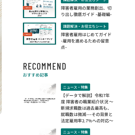
障害者雇用の業務創出、切
り出し徹底ガイド -基礎編-
課題解決・お役立ちシート
障害者雇用はじめてガイド
-雇用を進めるための留意
点-
RECOMMEND
おすすめ記事
ニュース・特集
【データで解説】令和7年
度 障害者の職業紹介状況 ～
新規求職数は過去最高も、
就職数は微減---その背景と
法定雇用率2.7%への対応～
ニュース・特集