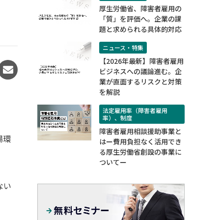
厚生労働省、障害者雇用の
「質」を評価へ。企業の課
題と求められる具体的対応
ニュース・特集
【2026年最新】障害者雇用
ビジネスへの議論進む。企
業が直面するリスクと対策
を解説
法定雇用率（障害者雇用
率）、制度
障害者雇用相談援助事業と
場環
はー費用負担なく活用でき
る厚生労働省創設の事業に
。
ついてー
ない