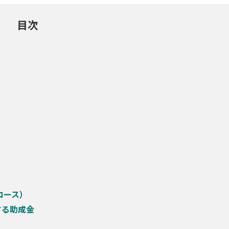
目次
コース）
する助成金