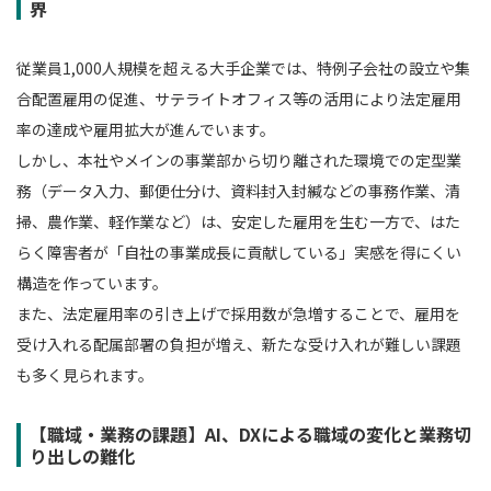
界
従業員1,000人規模を超える大手企業では、特例子会社の設立や集
合配置雇用の促進、サテライトオフィス等の活用により法定雇用
率の達成や雇用拡大が進んでいます。
しかし、本社やメインの事業部から切り離された環境での定型業
務（データ入力、郵便仕分け、資料封入封緘などの事務作業、清
掃、農作業、軽作業など）は、安定した雇用を生む一方で、はた
らく障害者が「自社の事業成長に貢献している」実感を得にくい
構造を作っています。
また、法定雇用率の引き上げで採用数が急増することで、雇用を
受け入れる配属部署の負担が増え、新たな受け入れが難しい課題
も多く見られます。
【職域・業務の課題】AI、DXによる職域の変化と業務切
り出しの難化