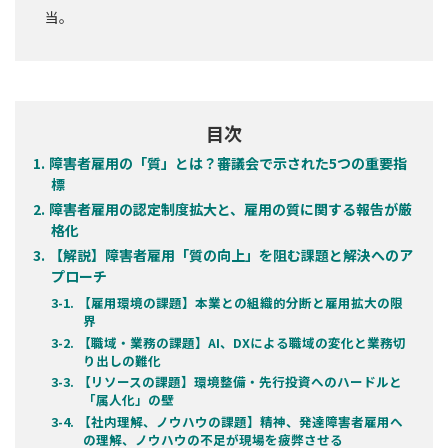
当。
目次
障害者雇用の「質」とは？審議会で示された5つの重要指
標
障害者雇用の認定制度拡大と、雇用の質に関する報告が厳
格化
【解説】障害者雇用「質の向上」を阻む課題と解決へのア
プローチ
【雇用環境の課題】本業との組織的分断と雇用拡大の限
界
【職域・業務の課題】AI、DXによる職域の変化と業務切
り出しの難化
【リソースの課題】環境整備・先行投資へのハードルと
「属人化」の壁
【社内理解、ノウハウの課題】精神、発達障害者雇用へ
の理解、ノウハウの不足が現場を疲弊させる