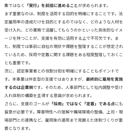
集ではなく
「実行」を前提に進めること
が求められます。
まず重要なのは、制度を活用する目的を明確にすることです。法
定雇用率の達成だけを目的とするのではなく、どのような人材を
受け入れ、どの業務で活躍してもらうのかといった具体的なイメ
ージを持つことが、支援を有効に活用する上で不可欠です。ま
た、制度では事前に自社の現状や課題を整理することが想定され
ているため、採用や定着に関する課題をある程度整理しておくこ
とも重要です。
次に、認定事業者との役割分担を明確にすることもポイントで
す。本事業は伴走型の支援ではありますが、
最終的に雇用を実施
するのは企業側
です。そのため、人事部門として社内調整や受け
入れ体制の構築を主導する意識が求められます。
さらに、支援のゴールが
「採用」ではなく「定着」である点
にも
留意が必要です。障害特性への理解や職場環境の整備、上司・現
場部門との連携など、雇用後の運用まで見据えた体制づくりが重
要となります。