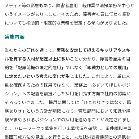
メディア等の影響もあり、障害者雇用＝軽作業や清掃業務が中心と
いうイメージがありました。そのため、障害者社員に任せる業務
についても補助的・限定的な業務を想定する傾向がありました。
実施内容
当社からの研修を通じて、
実務を安定して担えるキャリアやスキ
ルを有する人材が想定以上に多い
ことが分かり、障害者雇用の目
的を「配慮前提の限定的雇用」ではなく
「即戦力としての雇用」
に定めたいという考えに変化が生じました。
これにより、単に人
数を確保するための採用ではなく、業務上「必ずいてほしいポジ
ション」への配置を前提とした採用を目指す方向で社内の認識が
そろっていきました。 採用に関しては「ひとありきではなく、職
務ありき」という方針が明確になり、管理部門において知識や経
験が求められるポジションでの採用を進めることが決定されまし
た。 ハローワークで募集を行い応募状況を確認し、条件緩和や母
集団形成方法の見直しを行うこと、また就労支援機関との連携を