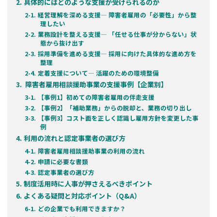
具体的にはどのような支援が受けられるのか
経営理解を深める支援― 障害者雇用の「必要性」から整
理したい
業務設計を整える支援― 「任せる仕事が分からない」状
態から抜け出す
採用準備を進める支援― 採用に向けた具体的な進め方を
整理
定着支援について― 活躍のための環境整備
障害者雇用相談援助事業の支援事例【企業別】
【事例1】初めての障害者雇用の伴走支援
【事例2】「補助業務」からの脱却と、業務の切り出し
【事例3】コスト面を正しく認識し雇用方針を変更した事
例
利用の流れと認定事業者の選び方
障害者雇用相談援助事業の利用の流れ
申請に必要な書類
認定事業者の選び方
制度活用時に人事が押さえるべきポイント
よくある疑問と対応ポイント（Q&A）
どの企業でも利用できますか？