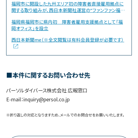
福岡市に開設した九州エリア初の障害者直接雇用拠点に
関する取り組みが、西日本新聞社運営の“ファンファン福岡
Web”に取り上げられました
福岡県福岡市に県内初 障害者雇用支援拠点として「福
岡オフィス」を設立
西日本新聞me（※全文閲覧は有料会員登録が必要です）
■本件に関するお問い合わせ先
パーソルダイバース株式会社 広報窓口
E-mail：inquiry@persol.co.jp
※折り返しの対応となりますため、メールでのお問合せをお願いいたします。