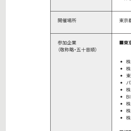
開催場所
東京
参加企業
■東
（敬称略・五十音順）
株
株
東
パ
株
B
株
株
株