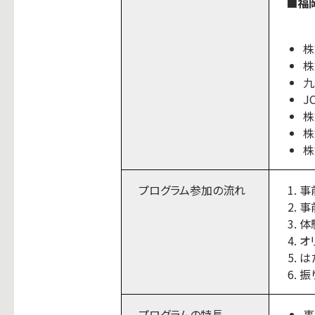
■福
株
株
九
J
株
株
株
プログラム参加の流れ
事
事
体
オ
は
振
プログラムの特長
事