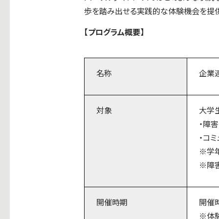
歩を踏み出せる実践的な体験機会を提供
【プログラム概要】
名称
企業
対象
大学
・障
・コ
※学
※障
開催時期
開催時
※体