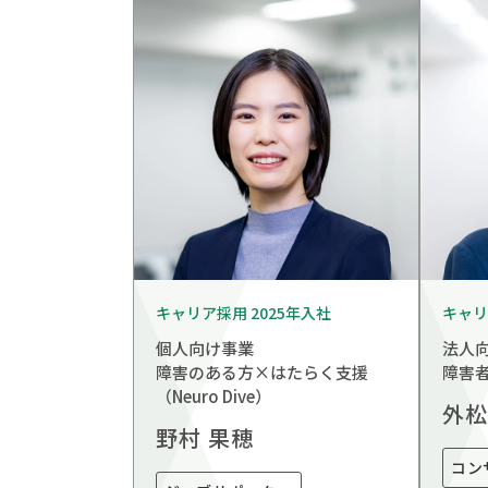
キャリア採用 2025年入社
キャリ
個人向け事業
法人
障害のある方×はたらく支援
障害
（Neuro Dive）
外松
野村 果穂
コン