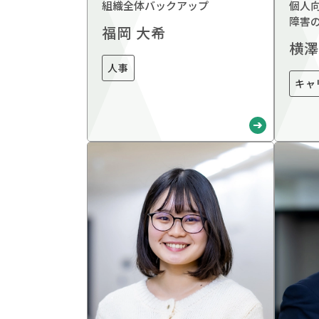
組織全体バックアップ
個人
障害
福岡 大希
横澤
人事
キャ