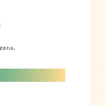
と
と
望まれる。