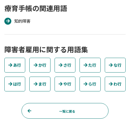
療育手帳の関連用語
知的障害
障害者雇用に関する用語集
あ行
か行
さ行
た行
な行
は行
ま行
や行
ら行
わ行
一覧に戻る