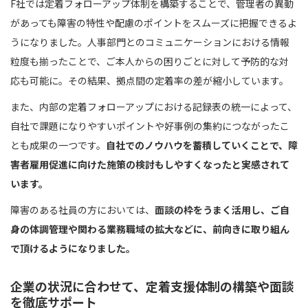
F社では定着フォローアップ体制を構築することで、管理者の異動
があっても障害の特性や配慮のポイントをスムーズに把握できるよ
うになりました。人事部門とのコミュニケーションにおける情報
粒度も揃ったことで、ご本人からの困りごとに対して予防的な対
応も可能に。その結果、拠点間の定着率の差が縮小しています。
また、内部の定着フォローアップにおける記録表の統一によって、
自社で課題になりやすいポイントや好事例の集約につながったこ
とも成果の一つです。
自社でのノウハウを蓄積していくことで、障
害者雇用促進に向けた施策の検討もしやすくなったと実感されて
います。
障害のある社員の方においては、
面談の枠をうまく活用し、ご自
身の体調管理や関わる業務職域の拡大などに、前向きに取り組ん
で頂けるようになりました。
企業の状況に合わせて、定着支援体制の構築や面談
を徹底サポート