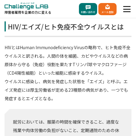
障害者雇用を企業の力に変える
お問い合わせ
メール登録
HIV/エイズ/ヒト免疫不全ウイルスとは
HIVとはHuman Immunodeficiency Virusの略称で、ヒト免疫不全
ウイルスと訳される。人間の体を細菌、カビやウイルスなどの病
原体から守る（免疫）役割を果たすTリンパ球やマクロファージ
（CD4陽性細胞）といった細胞に感染するウイルス。
ウイルスに感染し、病気を発症した状態を「エイズ」と呼ぶ。エ
イズ発症には厚生労働省が定める23種類の病気があり、一つでも
発症するとエイズとなる。
就労においては、服薬の時間を確保できること、過度な
残業や肉体労働の負担がないこと、定期通院のための休