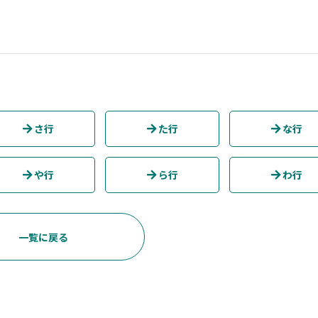
さ行
た行
な行
や行
ら行
わ行
一覧に戻る