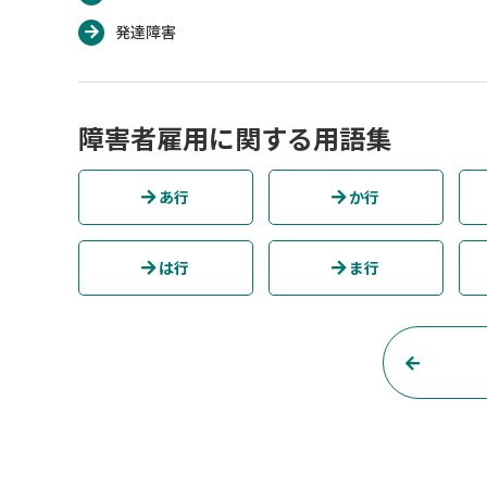
発達障害
障害者雇用に関する用語集
あ行
か行
は行
ま行