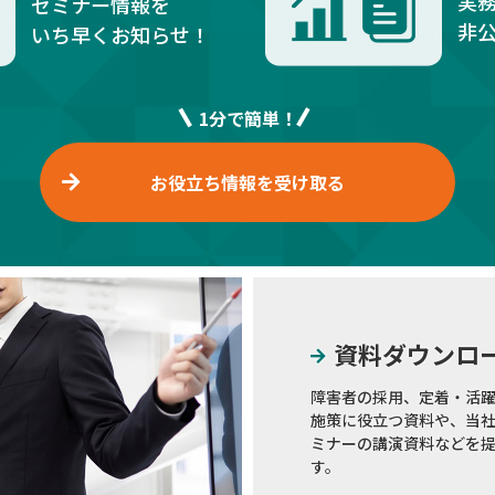
実
セミナー情報を
非
いち早くお知らせ！
1分で簡単！
お役立ち情報を受け取る
資料ダウンロ
障害者の採用、定着・活
施策に役立つ資料や、当
ミナーの講演資料などを
す。