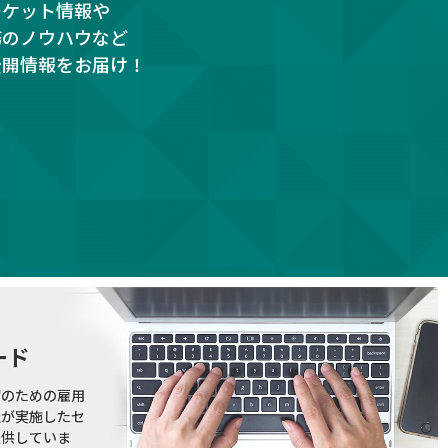
ーケット情報や
務のノウハウなど
公開情報をお届け！
ード
躍のための雇用
社が実施したセ
提供していま