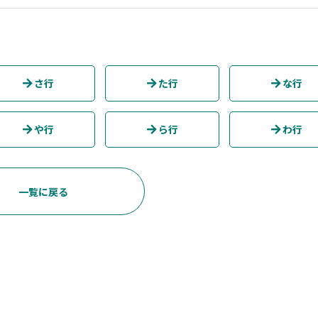
さ行
た行
な行
や行
ら行
わ行
一覧に戻る