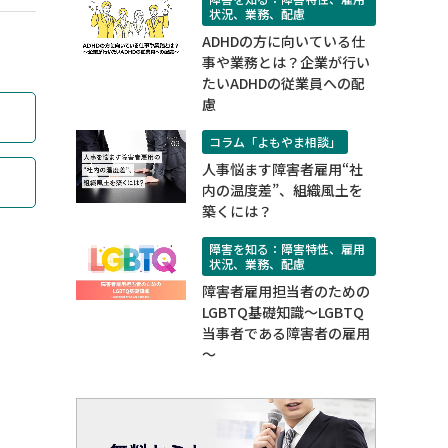
状況、業務、配慮
ADHDの方に向いている仕
事や業務とは？企業が行い
たいADHDの従業員への配
慮
コラム「よもやま相談」
人事悩ます障害者雇用“社
内の温度差”、組織風土を
築くには？
障害を知る：障害特性、雇用
状況、業務、配慮
障害者雇用担当者のための
LGBTQ基礎知識～LGBTQ
当事者である障害者の雇用
～