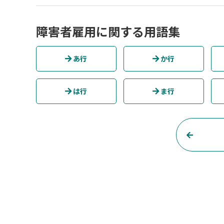
障害者雇用に関する用語集
あ行
か行
は行
ま行