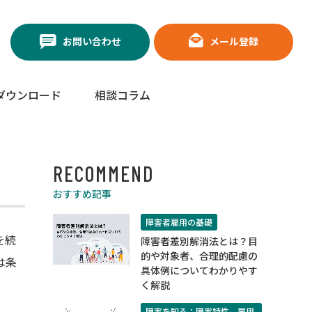
お問い合わせ
メール登録
ダウンロード
相談コラム
RECOMMEND
おすすめ記事
障害者雇用の基礎
を続
障害者差別解消法とは？目
的や対象者、合理的配慮の
は条
具体例についてわかりやす
く解説
障害を知る：障害特性、雇用