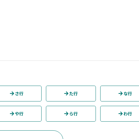
さ行
た行
な行
や行
ら行
わ行