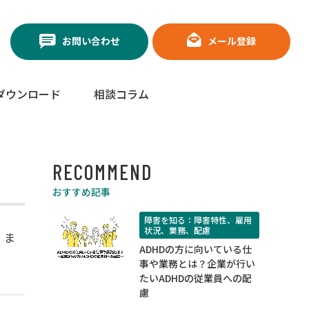
お問い合わせ
メール登録
ダウンロード
相談コラム
RECOMMEND
おすすめ記事
障害を知る：障害特性、雇用
状況、業務、配慮
、ま
ADHDの方に向いている仕
事や業務とは？企業が行い
たいADHDの従業員への配
慮