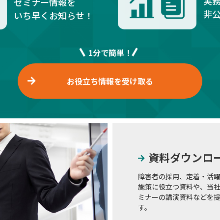
実
セミナー情報を
非
いち早くお知らせ！
1分で簡単！
お役立ち情報を受け取る
資料ダウンロ
障害者の採用、定着・活
施策に役立つ資料や、当
ミナーの講演資料などを
す。