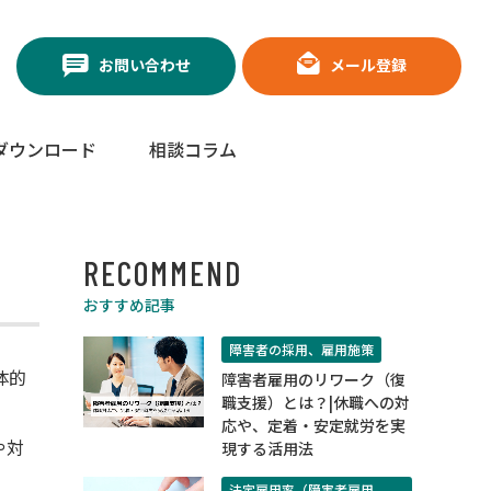
お問い合わせ
メール登録
ダウンロード
相談コラム
RECOMMEND
おすすめ記事
障害者の採用、雇用施策
体的
障害者雇用のリワーク（復
職支援）とは？|休職への対
応や、定着・安定就労を実
や対
現する活用法
法定雇用率（障害者雇用