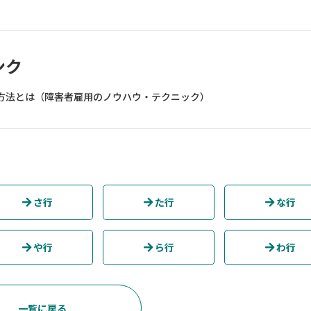
ンク
方法とは（障害者雇用のノウハウ・テクニック）
さ行
た行
な行
や行
ら行
わ行
一覧に戻る