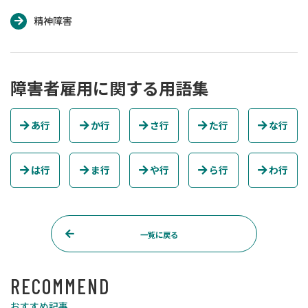
精神障害
障害者雇用に関する用語集
あ行
か行
さ行
た行
な行
は行
ま行
や行
ら行
わ行
一覧に戻る
RECOMMEND
おすすめ記事