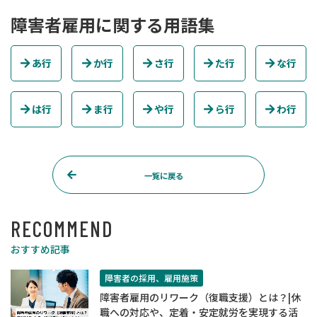
障害者雇用に関する用語集
あ行
か行
さ行
た行
な行
は行
ま行
や行
ら行
わ行
一覧に戻る
RECOMMEND
おすすめ記事
障害者の採用、雇用施策
障害者雇用のリワーク（復職支援）とは？|休
職への対応や、定着・安定就労を実現する活