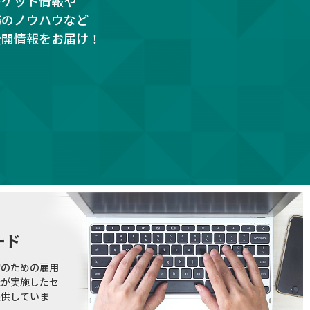
ーケット情報や
務のノウハウなど
公開情報をお届け！
ード
躍のための雇用
社が実施したセ
提供していま