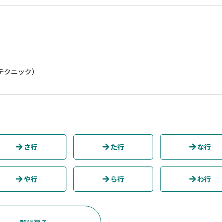
テクニック）
さ行
た行
な行
や行
ら行
わ行