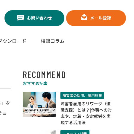
お問い合わせ
メール登録
ダウンロード
相談コラム
RECOMMEND
おすすめ記事
障害者の採用、雇用施策
法」を
障害者雇用のリワーク（復
職支援）とは？|休職への対
を目
応や、定着・安定就労を実
現する活用法
ニュース・特集