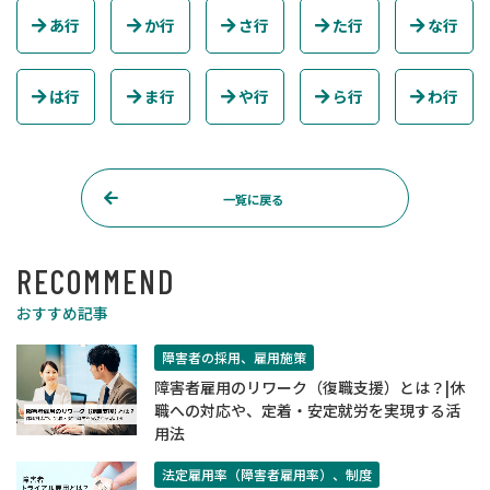
あ行
か行
さ行
た行
な行
は行
ま行
や行
ら行
わ行
一覧に戻る
RECOMMEND
おすすめ記事
障害者の採用、雇用施策
障害者雇用のリワーク（復職支援）とは？|休
職への対応や、定着・安定就労を実現する活
用法
法定雇用率（障害者雇用率）、制度