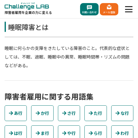
障害者雇用を企業の力に変える
お問い合わせ
メール登録
睡眠障害とは
睡眠に何らかの支障をきたしている障害のこと。代表的な症状と
しては、不眠、過眠、睡眠中の異常、睡眠時間帯・リズムの問題
などがある。
障害者雇用に関する用語集
あ行
か行
さ行
た行
な行
は行
ま行
や行
ら行
わ行