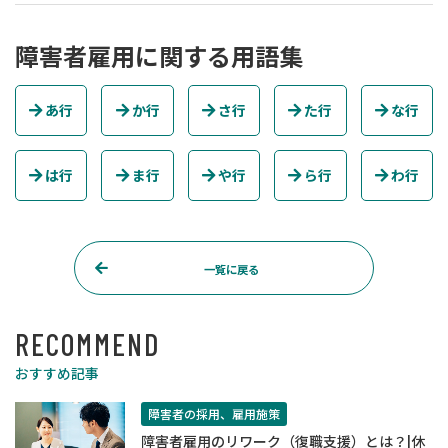
障害者雇用に関する用語集
あ行
か行
さ行
た行
な行
は行
ま行
や行
ら行
わ行
一覧に戻る
RECOMMEND
おすすめ記事
障害者の採用、雇用施策
障害者雇用のリワーク（復職支援）とは？|休