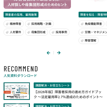
障害者の採用、雇用施策
障害を知る：障害特
精神障害
採用戦略・計画
免疫機能障害
人材要件
母集団形成
採用事例
労務・マネジメ
障害理解
RECOMMEND
人気資料ダウンロード
課題解決・お役立ちシート
【2026年版】障害者採用の進め方ガイドブッ
ク ～法定雇用率2.7％達成のためのポイント～
課題解決・お役立ちシート