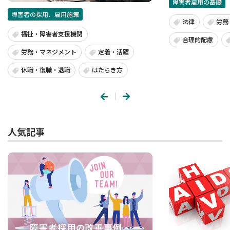
障害者雇用の基礎
障害者の採用、雇用施策
法律
労務
福祉・障害者支援機関
合理的配慮
労務・マネジメント
定着・活躍
休職・復職・退職
はたらき方
人気記事