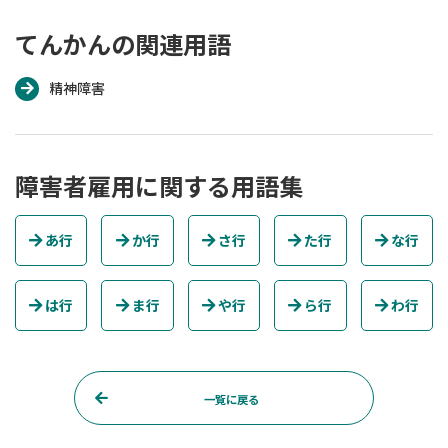
てんかんの関連用語
精神障害
障害者雇用に関する用語集
あ行
か行
さ行
た行
な行
は行
ま行
や行
ら行
わ行
一覧に戻る