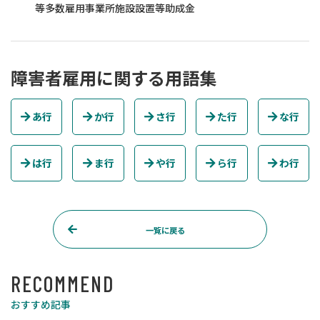
等多数雇用事業所施設設置等助成金
障害者雇用に関する用語集
あ行
か行
さ行
た行
な行
は行
ま行
や行
ら行
わ行
一覧に戻る
RECOMMEND
おすすめ記事