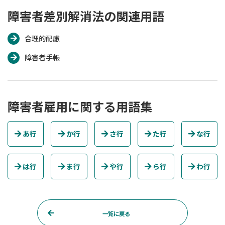
障害者差別解消法の関連用語
合理的配慮
障害者手帳
障害者雇用に関する用語集
あ行
か行
さ行
た行
な行
は行
ま行
や行
ら行
わ行
一覧に戻る