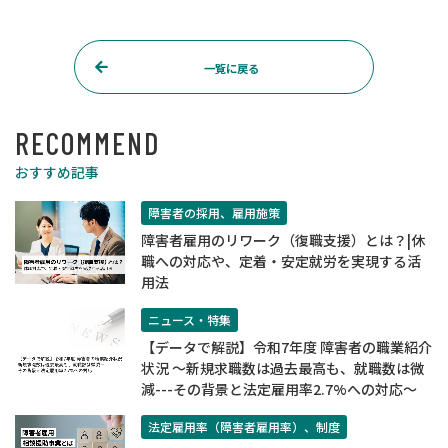
一覧に戻る
RECOMMEND
おすすめ記事
障害者の採用、雇用施策
障害者雇用のリワーク（復職支援）とは？|休
職への対応や、定着・安定就労を実現する活
用法
ニュース・特集
【データで解説】令和7年度 障害者の職業紹介
状況 ～新規求職数は過去最高も、就職数は微
減---その背景と法定雇用率2.7%への対応～
法定雇用率（障害者雇用率）、制度