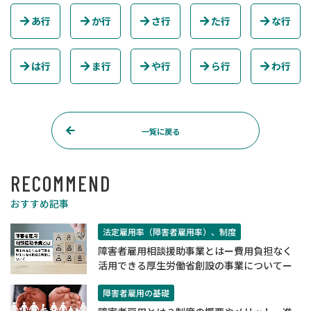
あ行
か行
さ行
た行
な行
は行
ま行
や行
ら行
わ行
一覧に戻る
RECOMMEND
おすすめ記事
法定雇用率（障害者雇用率）、制度
障害者雇用相談援助事業とはー費用負担なく
活用できる厚生労働省創設の事業についてー
障害者雇用の基礎