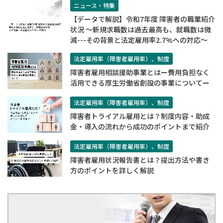
ニュース・特集
【データで解説】令和7年度 障害者の職業紹介
状況 ～新規求職数は過去最高も、就職数は微
減---その背景と法定雇用率2.7%への対応～
法定雇用率（障害者雇用率）、制度
障害者雇用相談援助事業とはー費用負担なく
活用できる厚生労働省創設の事業についてー
法定雇用率（障害者雇用率）、制度
​​障害者トライアル雇用とは？制度内容・助成
金・導入の流れから成功のポイントまで紹介​
法定雇用率（障害者雇用率）、制度
障害者雇用状況報告書とは？提出方法や書き
方のポイントを詳しく解説