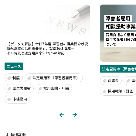
ニュース
法定雇用率（障害者
制度
法定雇用率（障害者雇用率）
助成金
厚
厚生労働省
採用戦略・計画
採用戦略・計画
市場動向
人気記事