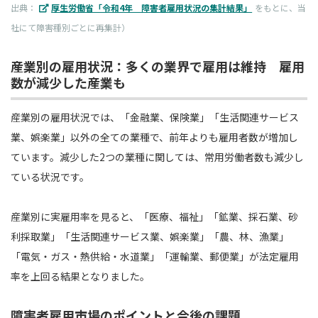
出典：
厚生労働省「令和4年 障害者雇用状況の集計結果」
をもとに、当
社にて障害種別ごとに再集計）
産業別の雇用状況：多くの業界で雇用は維持 雇用
数が減少した産業も
産業別の雇用状況では、「金融業、保険業」「生活関連サービス
業、娯楽業」以外の全ての業種で、前年よりも雇用者数が増加し
ています。減少した2つの業種に関しては、常用労働者数も減少し
ている状況です。
産業別に実雇用率を見ると、「医療、福祉」「鉱業、採石業、砂
利採取業」「生活関連サービス業、娯楽業」「農、林、漁業」
「電気・ガス・熱供給・水道業」「運輸業、郵便業」が法定雇用
率を上回る結果となりました。
障害者雇用市場のポイントと今後の課題