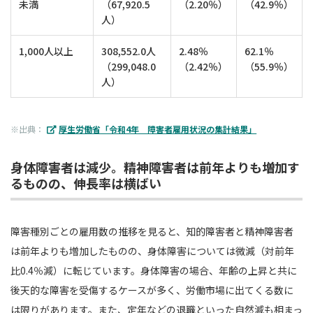
未満
（67,920.5
（2.20％）
（42.9％）
人）
1,000人以上
308,552.0人
2.48％
62.1％
（299,048.0
（2.42％）
（55.9％）
人）
※出典：
厚生労働省「令和4年 障害者雇用状況の集計結果」
身体障害者は減少。精神障害者は前年よりも増加す
るものの、伸長率は横ばい
障害種別ごとの雇用数の推移を見ると、知的障害者と精神障害者
は前年よりも増加したものの、身体障害については微減（対前年
比0.4％減）に転じています。身体障害の場合、年齢の上昇と共に
後天的な障害を受傷するケースが多く、労働市場に出てくる数に
は限りがあります。また、定年などの退職といった自然減も相まっ