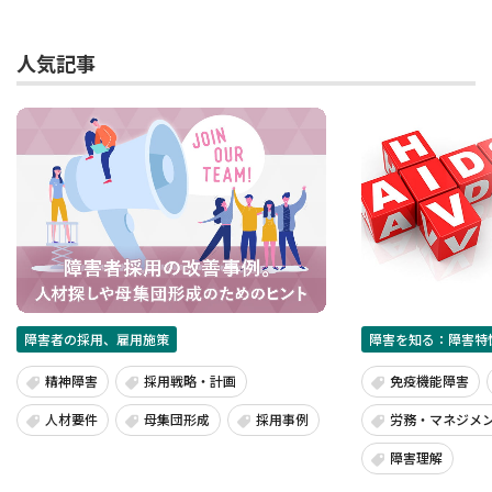
人気記事
障害者の採用、雇用施策
障害を知る：障害特
精神障害
採用戦略・計画
免疫機能障害
人材要件
母集団形成
採用事例
労務・マネジメ
障害理解