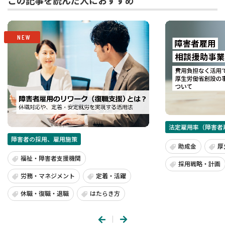
この記事を読んだ人におすすめ
NEW
法定雇用率（障害者
障害者の採用、雇用施策
助成金
厚
福祉・障害者支援機関
採用戦略・計画
労務・マネジメント
定着・活躍
休職・復職・退職
はたらき方