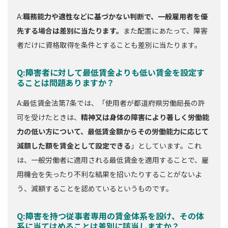
A:
職務能力や適性などに基づかない判断で、一般雇用者を優
先する場合は差別に当たります。
また配置にあたって、障害
者だけに資格取得を条件とすることも差別に当たります。
Q:障害者に対して最低賃金よりも低い賃金を設定す
ることは問題ありますか？
A:最低賃金法第7条では、「使用者が都道府県労働局長の許
可を受けたときは、
精神又は身体の障害により著しく労働能
力の低い方について、最低賃金額からその労働能力に応じて
減額した額を賃金として設定できる
」としています。これ
は、一般労働者に適用される最低賃金を適用することで、雇
用機会を失ったり不利な結果を招いたりすることがないよ
う、減額することを認めているというものです。
Q:障害を持つ従事者専用の賃金体系を設け、その体
系に当てはめることは差別に該当しますか？