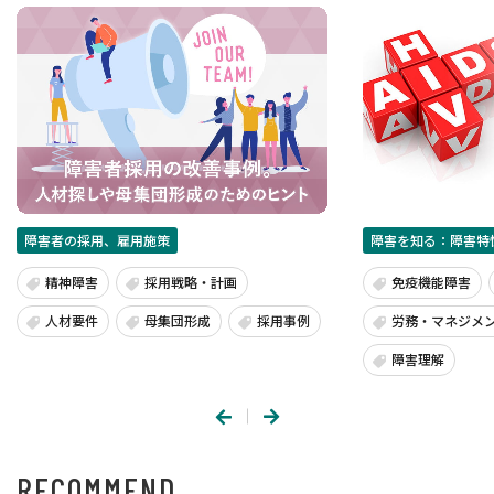
障害者の採用、雇用施策
障害を知る：障害特
精神障害
採用戦略・計画
免疫機能障害
人材要件
母集団形成
採用事例
労務・マネジメ
障害理解
RECOMMEND